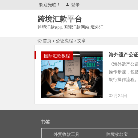
欢迎光临！
登录
跨境汇款平台
跨境汇款app,国际汇款网站,境外汇
款推荐,有哪些?
首页
公证流程
文章
海外遗产公
国际汇款教程
《海外遗产公
操作步骤，包
银行操作流程
02月24日
书签
外贸收款工具
跨境收款宝