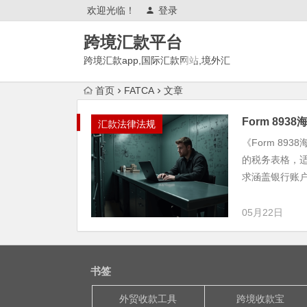
欢迎光临！
登录
跨境汇款平台
跨境汇款app,国际汇款网站,境外汇
款推荐,有哪些?
首页
FATCA
文章
Form 893
汇款法律法规
《Form 8
的税务表格，
求涵盖银行账户、
05月22日
书签
外贸收款工具
跨境收款宝