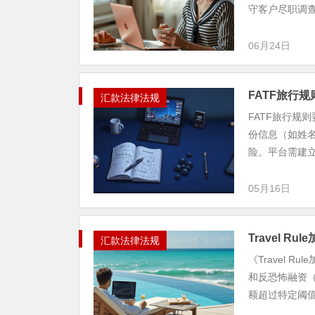
守客户尽职调查（
06月24日
FATF旅行
汇款法律法规
FATF旅行规
份信息（如姓
险。平台需建立
05月16日
Travel Ru
汇款法律法规
《Travel 
和反恐怖融资
额超过特定阈值.