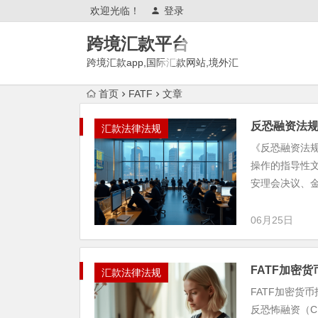
欢迎光临！
登录
跨境汇款平台
跨境汇款app,国际汇款网站,境外汇
款推荐,有哪些?
首页
FATF
文章
反恐融资法
汇款法律法规
《反恐融资法
操作的指导性
安理会决议、金
06月25日
FATF加密
汇款法律法规
FATF加密货
反恐怖融资（C