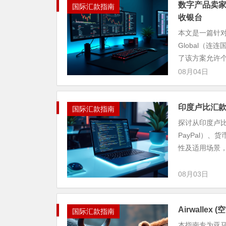
数字产品卖家 必
国际汇款指南
收银台
本文是一篇针对
Global（
了该方案允许个人
08月04日
印度卢比汇
国际汇款指南
探讨从印度卢比
PayPal）
性及适用场景，并
08月03日
Airwalle
国际汇款指南
本指南专为亚马