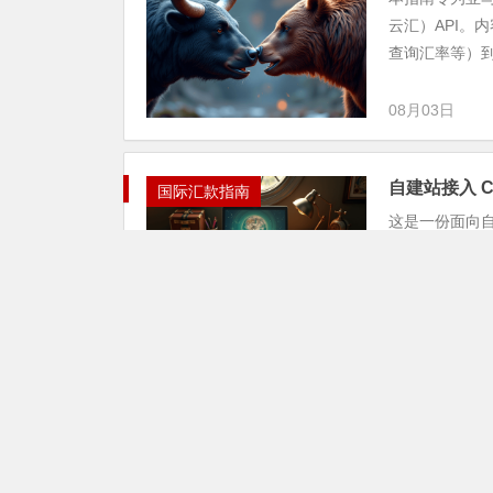
云汇）API。
查询汇率等）到.
08月03日
自建站接入 C
国际汇款指南
这是一份面向自
际)支付网关接
见的技术配置错误
08月03日
Shopify 
国际汇款指南
本篇图文教程详细
容基于2026年