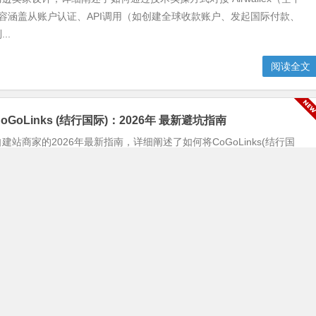
内容涵盖从账户认证、API调用（如创建全球收款账户、发起国际付款、
..
阅读全文
oGoLinks (结行国际)：2026年 最新避坑指南
建站商家的2026年最新指南，详细阐述了如何将CoGoLinks(结行国
入到独立网站。文章核心是“避坑”，旨在帮助商家在集成过程中规避常
...
阅读全文
如何对接 Stripe？2026最新 图文教程
介绍了在 Shopify 平台上对接 Stripe 支付网关的完整流程。教程内
最新版本，通过分步讲解和截图演示，帮助 Shopify 商家快速、顺利...