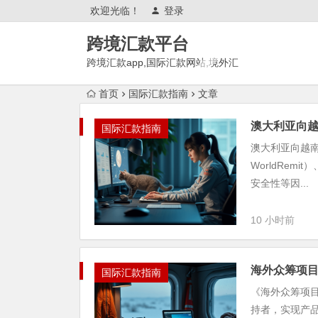
欢迎光临！
登录
跨境汇款平台
跨境汇款app,国际汇款网站,境外汇
款推荐,有哪些?
首页
国际汇款指南
文章
澳大利亚向
国际汇款指南
澳大利亚向越南
WorldRe
安全性等因...
10 小时前
海外众筹项
国际汇款指南
《海外众筹项
持者，实现产