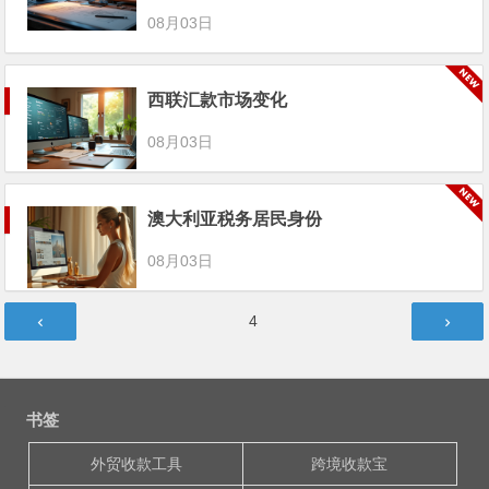
08月03日
西联汇款市场变化
08月03日
澳大利亚税务居民身份
08月03日
文
第
4
章
页
分
页
书签
外贸收款工具
跨境收款宝