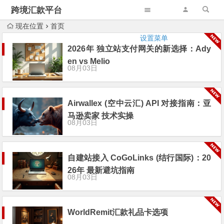
跨境汇款平台
现在位置
首页
设置菜单
2026年 独立站支付网关的新选择：Ady
en vs Melio
08月03日
Airwallex (空中云汇) API 对接指南：亚
马逊卖家 技术实操
08月03日
自建站接入 CoGoLinks (结行国际)：20
26年 最新避坑指南
08月03日
WorldRemit汇款礼品卡选项