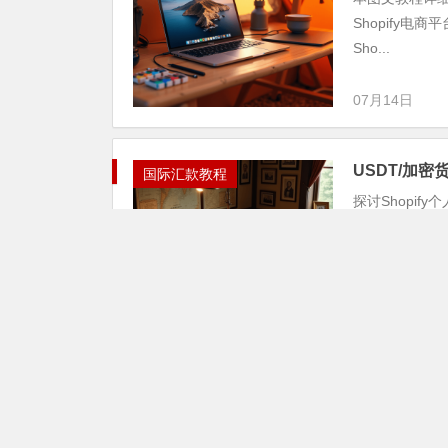
Shopify电
Sho...
07月14日
USDT/加密
国际汇款教程
探讨Shopi
行对公司账户
金结算的优势，同
07月12日
如何在独立/自建
国际汇款指南
本文是一篇技术
的完整流程。文