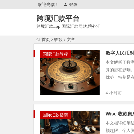
欢迎光临！
登录
跨境汇款平台
跨境汇款app,国际汇款网站,境外汇
款推荐,有哪些?
首页
收款
文章
数字人民币对
国际汇款教程
本文解析了数字
务的潜在影响
优势，特别是在
4 小时前
Wise 收
国际汇款指南
本文档详细阐述
额超限、个人