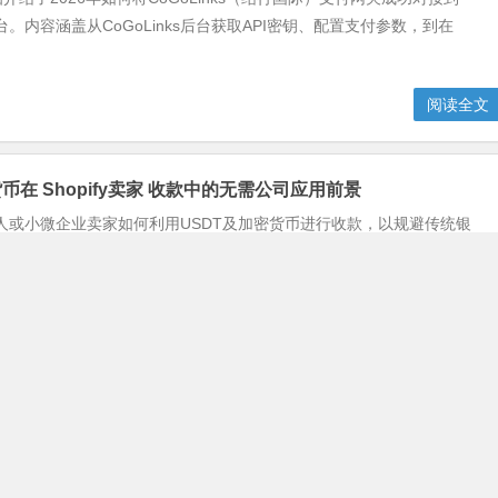
商平台。内容涵盖从CoGoLinks后台获取API密钥、配置支付参数，到在
阅读全文
货币在 Shopify卖家 收款中的无需公司应用前景
fy个人或小微企业卖家如何利用USDT及加密货币进行收款，以规避传统银
的严格要求。该应用前景聚焦于降低支付门槛、拓展全球市场、加速资
时需应...
阅读全文
站上添加 iBanFirst 收款？
指南，详细介绍了在独立或自建的电商网站上集成 iBanFirst 支付网关
章旨在帮助网站所有者顺利开通 iBanFirst 收款功能，以满足其业务，