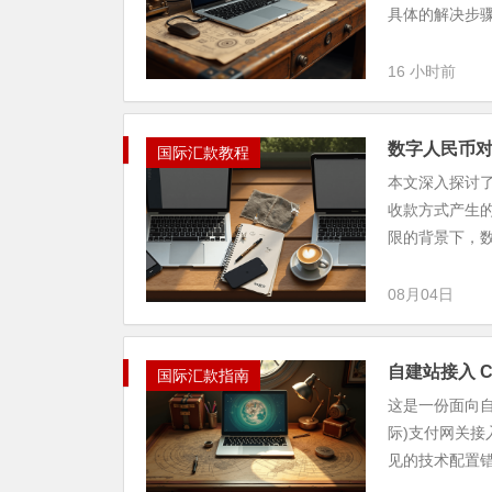
具体的解决步骤，
16 小时前
数字人民币对 
国际汇款教程
本文深入探讨了
收款方式产生
限的背景下，数字
08月04日
自建站接入 C
国际汇款指南
这是一份面向自
际)支付网关接
见的技术配置错误