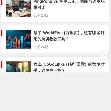
PingPong vs 空中云汇：功能与适用场
景对比
06月27日
除了 WorldFirst (万里汇)，还有哪些好
用的跨境收款工具？
06月24日
盘点 CoGoLinks (结行国际) 的竞争对
手：谁更胜一筹？
06月20日
Shopify 如何对接 PingPong？2026 图
文教程
06月19日