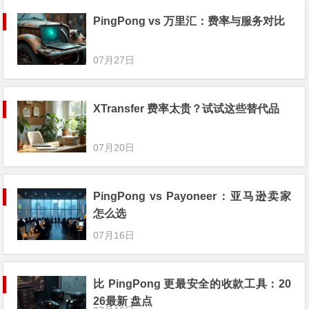
PingPong vs 万里汇：费率与服务对比
07月27日
XTransfer 费率太贵？试试这些替代品
07月20日
PingPong vs Payoneer：亚马逊卖家
怎么选
07月16日
比 PingPong 更最安全的收款工具：20
26最新 盘点