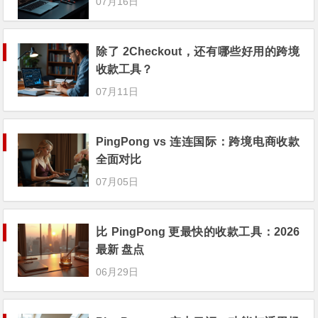
07月16日
除了 2Checkout，还有哪些好用的跨境
收款工具？
07月11日
PingPong vs 连连国际：跨境电商收款
全面对比
07月05日
比 PingPong 更最快的收款工具：2026
最新 盘点
06月29日