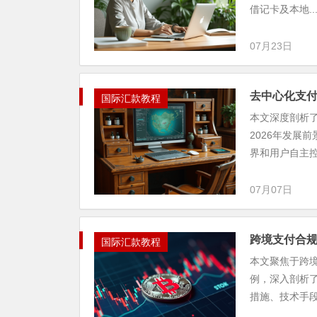
借记卡及本地..
07月23日
去中心化支付会取
国际汇款教程
本文深度剖析了
2026年发展
界和用户自主控制
07月07日
跨境支付合规新
国际汇款教程
本文聚焦于跨境
例，深入剖析
措施、技术手段