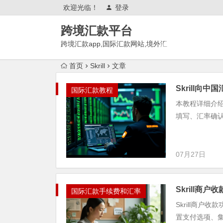
欢迎光临！
登录
跨境汇款平台
跨境汇款app,国际汇款网站,境外汇
款推荐,有哪些?
首页
Skrill
文章
Skrill向中
国际汇款教程
本教程详细介绍
填写、汇率确
07月27日
Skrill商户
国际汇款手续费和汇率
Skrill商户
置支付选项、集