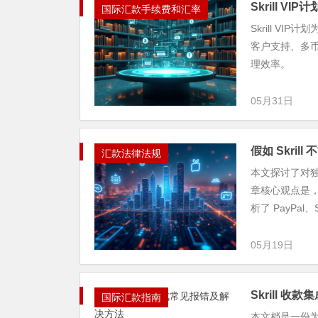
Skrill VIP
国际汇款手续费和汇率
Skrill 
客户支持、多
理效率。
05月31日
假如 Skri
汇款法律法规
本文探讨了对独
章核心观点是
析了 PayPal、S
05月19日
Skrill 
国际汇款指南
本文档是一份为