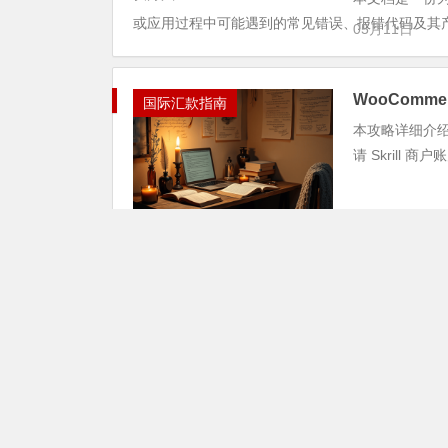
或应用过程中可能遇到的常见错误、报错代码及其产
05月11日
WooComme
国际汇款指南
本攻略详细介绍了
请 Skrill
04月29日
假如 Skri
汇款法律法规
当常用收款工具
挑战。本文旨
盖传统模式的银行
03月26日