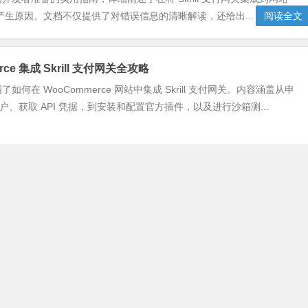
生原因。文档不仅提供了对错误信息的清晰解读，还给出...
阅读全文
rce 集成 Skrill 支付网关全攻略
如何在 WooCommerce 网站中集成 Skrill 支付网关。内容涵盖从申
 商户账户、获取 API 凭据，到安装和配置官方插件，以及进行沙箱测...
阅读全文
ll 不能用了，B2B外贸工厂 该怎么办？
 Skrill 因政策、风险等原因不可用时，B2B外贸工厂会面临严峻的收款
在探讨该情景下的应对策略，重点分析了多种替代性收款方案。内容涵
电...
阅读全文