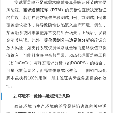
测试覆盖率不足或需求映射失真是验证环节的首要
风险源。
需求追溯矩阵（RTM）
的完整性直接决定验证
的广度，若存在需求项未关联测试用例、或测试用例未
覆盖需求变体，将导致隐性缺陷流入生产环境。例如，
某金融系统因未覆盖异常交易组合场景，上线后引发资
金清算错误。此外，
等价类划分与边界值分析
的疏漏会
放大风险，如支付系统仅测试常规金额而忽略极值或负
值输入，可能触发账户余额异常。动态代码覆盖率工具
（如JaCoCo）与静态需求分析（如DOORS）的结合，
可量化覆盖盲区，但需警惕形式化覆盖——例如自动化
脚本虽执行100%用例，却未验证实际业务逻辑的有效
性。
2. 环境不一致性与数据污染风险
验证环境与生产环境的差异是缺陷逃逸的关键诱