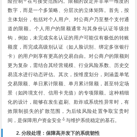
险控制
在可接受范围内。限额的设定并非单一维度的
数字，而是一个多策略、分层次的立体矩阵。首先，按
主体划分，包括对个人用户、对公商户乃至整个支付通
道的限额。个人用户的限额通常与其身份认证等级挂
钩，例如，未完成实名认证的用户可能仅有极低的转账
额度，而完成高级别认证（如人脸识别、绑定多张银行
卡）的用户则享有更高的交易自由。对公商户的限额则
更为复杂，需结合其经营规模、行业风险系数、历史交
易流水进行动态评估。其次，按维度划分，则涵盖单笔
交易限额、单日累计限额、单月累计限额，甚至特定场
景（如跨境支付、信用卡充值）的专项限额。这种精细
化的设计，能够在发生盗刷、欺诈或系统性异常时，有
效限制损失的扩散范围，为后续风险处置争取宝贵时
间，是保障用户
资金安全
与维护系统稳定的基石。
2. 分段处理：保障高并发下的系统韧性