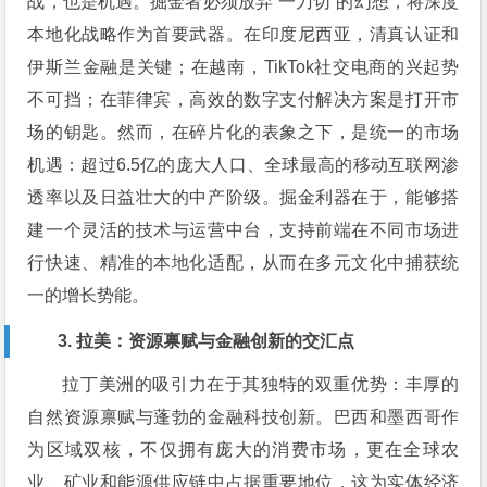
战，也是机遇。掘金者必须放弃“一刀切”的幻想，将深度
本地化战略作为首要武器。在印度尼西亚，清真认证和
伊斯兰金融是关键；在越南，TikTok社交电商的兴起势
不可挡；在菲律宾，高效的数字支付解决方案是打开市
场的钥匙。然而，在碎片化的表象之下，是统一的市场
机遇：超过6.5亿的庞大人口、全球最高的移动互联网渗
透率以及日益壮大的中产阶级。掘金利器在于，能够搭
建一个灵活的技术与运营中台，支持前端在不同市场进
行快速、精准的本地化适配，从而在多元文化中捕获统
一的增长势能。
3. 拉美：资源禀赋与金融创新的交汇点
拉丁美洲的吸引力在于其独特的双重优势：丰厚的
自然资源禀赋与蓬勃的金融科技创新。巴西和墨西哥作
为区域双核，不仅拥有庞大的消费市场，更在全球农
业、矿业和能源供应链中占据重要地位，这为实体经济