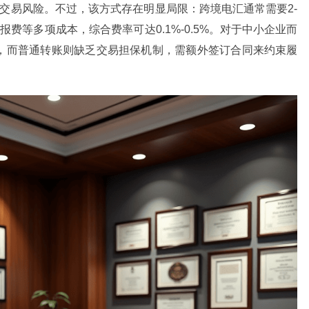
低交易风险。不过，该方式存在明显局限：跨境电汇通常需要2-
费等多项成本，综合费率可达0.1%-0.5%。对于中小企业而
，而普通转账则缺乏交易担保机制，需额外签订合同来约束履