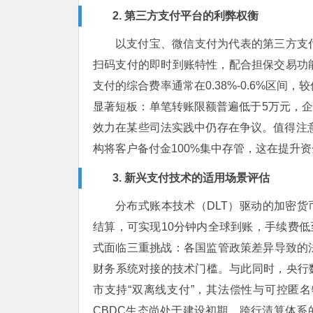
2. 第三方支付平台的利弊权衡
以支付宝、微信支付为代表的第三方支
扫码支付的即时到账特性，配合担保交易功
支付的综合费率通常在0.38%-0.6%区间
显著短板：单笔转账限额普遍低于5万元，企业
效力在某些司法实践中仍存在争议。值得注意
构将客户备付金100%集中存管，这在提升
3. 新兴支付技术的适用场景评估
分布式账本技术（DLT）驱动的加密货
结算，可实现10分钟内全球到账，手续费低
式面临三重挑战：各国监管政策差异导致的
财务系统对接的技术门槛。与此同时，央行
市支持“双离线支付”，其法偿性与可控匿
CBDC生态尚处于建设初期，跨行清算体